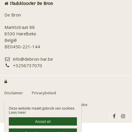
Stadsklooster De Bron
De Bron
Marktstraat 88
8530 Harelbeke
België
BE0450-221-144
info@debron-har.be
+3256737070

Disclaimer
Privacybeleid
Fotografie door kon Fotoclub Diafo Harelbeke
Deze website maakt gebruik van cookies.
Lees meer
Accept all