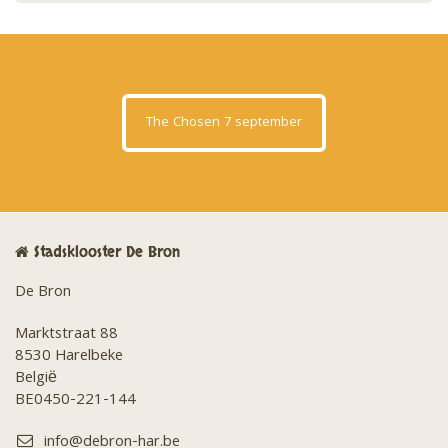
The Chosen 7 september
Stadsklooster De Bron
De Bron
Marktstraat 88
8530 Harelbeke
België
BE0450-221-144
info@debron-har.be