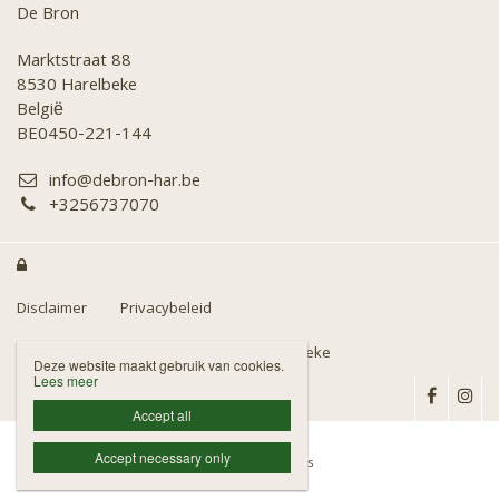
De Bron
Marktstraat 88
8530 Harelbeke
België
BE0450-221-144
info@debron-har.be
+3256737070

Disclaimer
Privacybeleid
Fotografie door kon Fotoclub Diafo Harelbeke
Deze website maakt gebruik van cookies.
Lees meer
Accept all
Accept necessary only
Website door Livalos