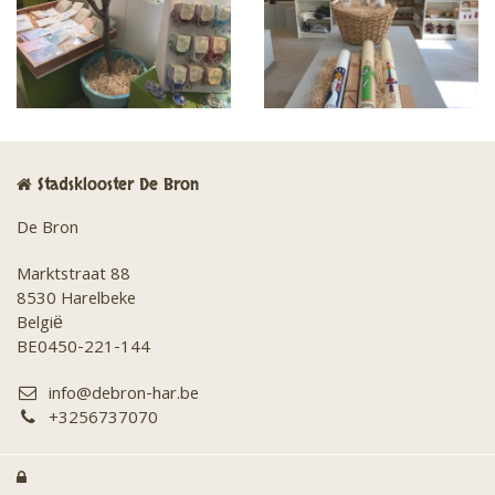
Stadsklooster De Bron
De Bron
Marktstraat 88
8530 Harelbeke
België
BE0450-221-144
info@debron-har.be
+3256737070
